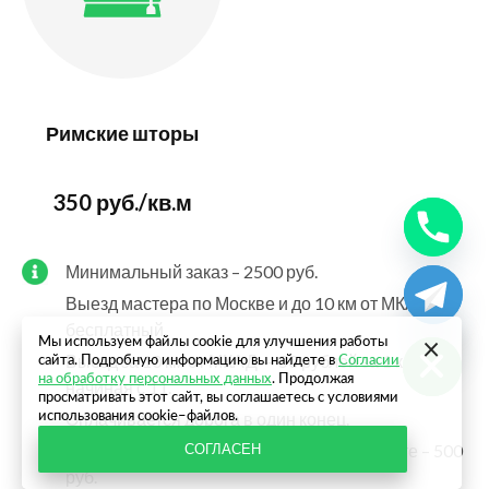
Римские шторы
350 руб./кв.м
Минимальный заказ – 2500 руб.
Выезд мастера по Москве и до 10 км от МКАД –
Hide chaty
бесплатный.
×
Мы используем файлы cookie для улучшения работы
Выезд за 10 км от МКАД — 50 рублей за 1 км
сайта. Подробную информацию вы найдете в
Согласии
на обработку персональных данных
. Продолжая
начиная с 11.
просматривать этот сайт, вы соглашаетесь с условиями
Оплачивается дорога в один конец.
использования cookie–файлов.
Выезд мастера при отказе от услуг на месте – 500
СОГЛАСЕН
руб.