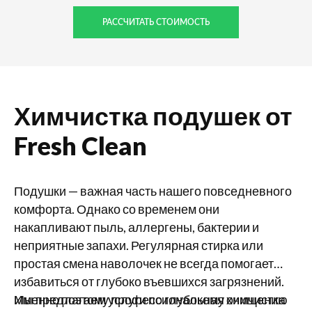
РАССЧИТАТЬ СТОИМОСТЬ
Химчистка подушек от
Fresh Clean
Подушки — важная часть нашего повседневного
комфорта. Однако со временем они
накапливают пыль, аллергены, бактерии и
неприятные запахи. Регулярная стирка или
простая смена наволочек не всегда помогает
избавиться от глубоко въевшихся загрязнений.
Именно поэтому профессиональная химчистка
Мы предлагаем услуги по глубокому очищению